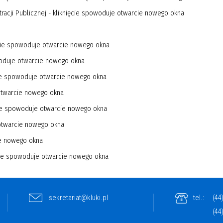
sekretariat@kluki.pl
tel.:
(44
(44