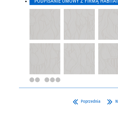
PODPISANIE UMOWY Z FIRMĄ HABITAT
Poprzednia
N