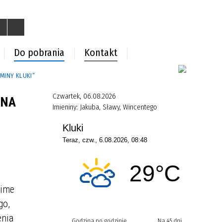
Do pobrania
Kontakt
MINY KLUKI”
Czwartek, 06.08.2026
 NA
Imieniny:
Jakuba, Sławy, Wincentego
rime
go,
enia
Godzina po godzinie
Na 45 dni