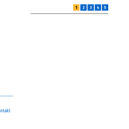
1
2
3
4
5
ntakt