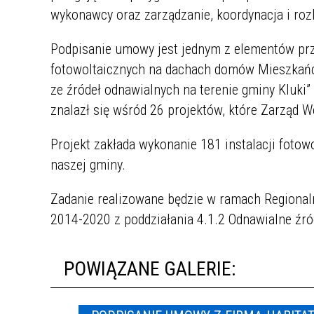
Wniosek o wydanie dowodu
"Wieści z Kluk"- czasopismo
wykonawcy oraz zarządzanie, koordynacja i rozl
osobistego
Oferta inwestycyjna
samorządowe gminy Kluki
PROGRAMY realizowane przez
gminę Kluki
Ewidencja Ludności
Zagospodarowanie przestrzenne
Podpisanie umowy jest jednym z elementów prze
URZĄD SKARBOWY
fotowoltaicznych na dachach domów Mieszkańców
Podatki
Konsultacje społeczne w sprawie
Jodek potasu
ze źródeł odnawialnych na terenie gminy Kluki”
uchwalenia "Programu opieki nad
Środowisko
Przerwy w dostawach energii w
zwierzętami bezdomnymi oraz
znalazł się wśród 26 projektów, które Zarząd 
Gminie Kluki
zapobiegania bezdomności
Zaopatrzenie w wodę
zwierząt na terenie Gminy Kluki w
Projekt zakłada wykonanie 181 instalacji fotow
Gminny Ośrodek Pomocy
2022 roku"
Gospodarka komunalna
Społecznej
naszej gminy.
Inwestycje
ДЛЯ БІЖЕНЦІВ З УКРАЇНИ
Zadanie realizowane będzie w ramach Regiona
Oszacowanie szkód w uprawach
Placówki zdrowia
2014-2020 z poddziałania 4.1.2 Odnawialne źród
rolnych
Program Rodzina 500+
Karta Dużej Rodziny
POWIĄZANE GALERIE:
Karta Dużej Rodziny
Budownictwo
Gminna Komisja Rozwiązywania
Problemów Alkoholowych