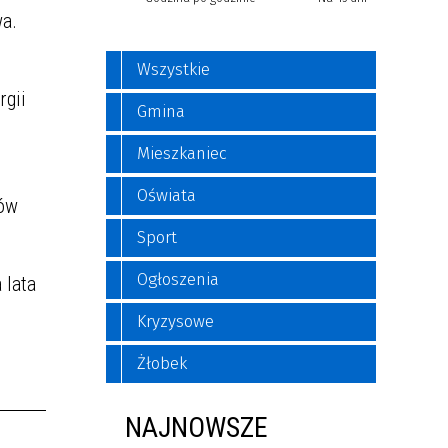
wa.
Wszystkie
rgii
Gmina
Mieszkaniec
Oświata
ców
Sport
Ogłoszenia
 lata
Kryzysowe
Żłobek
NAJNOWSZE