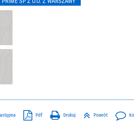
 PRIME SP Z O.O. Z WARSZAWY
astępna
Pdf
Drukuj
Powrót
Ko